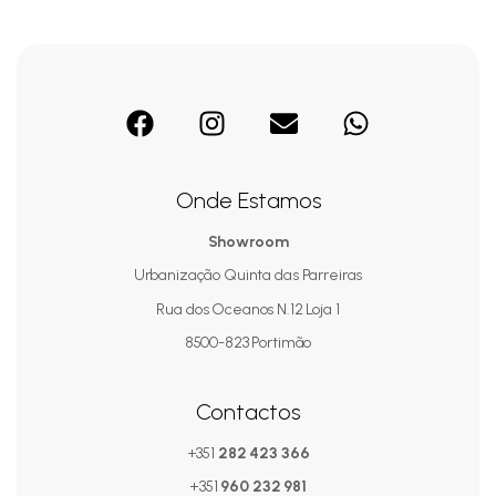
Onde Estamos
Showroom
Urbanização Quinta das Parreiras
Rua dos Oceanos N.12 Loja 1
8500-823 Portimão
Contactos
+351
282 423 366
+351
960 232 981