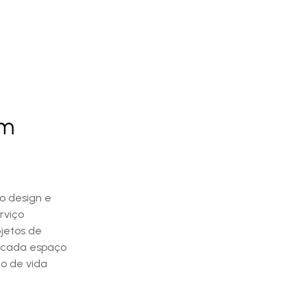
em
o design e
rviço
jetos de
r cada espaço
o de vida