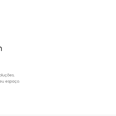
m
oluções,
eu espaço.