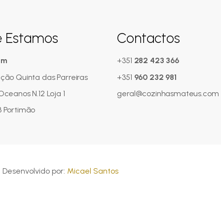
 Estamos
Contactos
om
+351
282 423 366
ção Quinta das Parreiras
+351
960 232 981
Oceanos N.12 Loja 1
geral@cozinhasmateus.com
 Portimão
Desenvolvido por:
Micael Santos