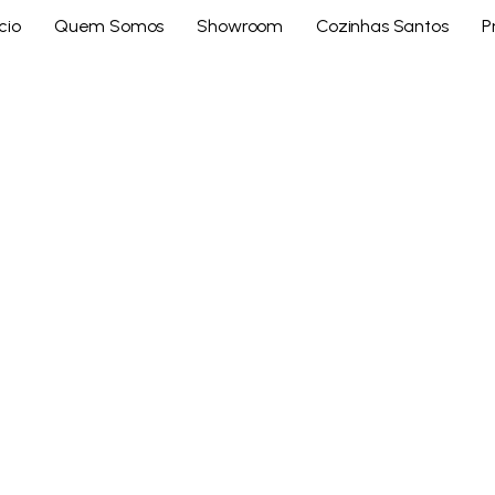
ício
Quem Somos
Showroom
Cozinhas Santos
P